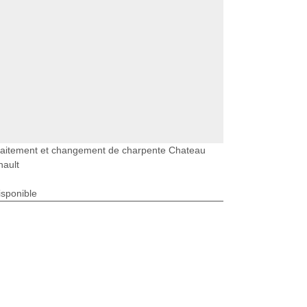
raitement et changement de charpente Chateau
nault
isponible