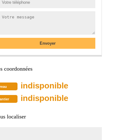
s coordonnées
indisponible
reau
indisponible
antier
us localiser