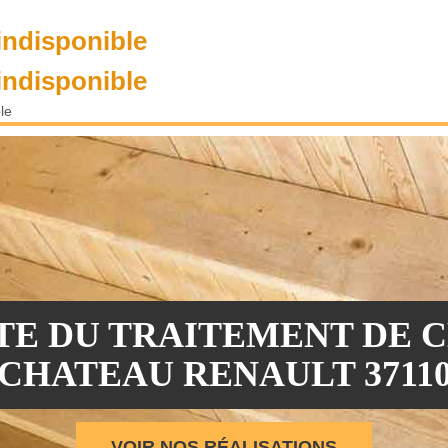
indisponible
indisponible
le
STE DU TRAITEMENT DE 
CHATEAU RENAULT 3711
VOIR NOS RÉALISATIONS