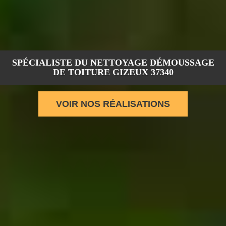
SPÉCIALISTE DU NETTOYAGE DÉMOUSSAGE
DE TOITURE GIZEUX 37340
VOIR NOS RÉALISATIONS