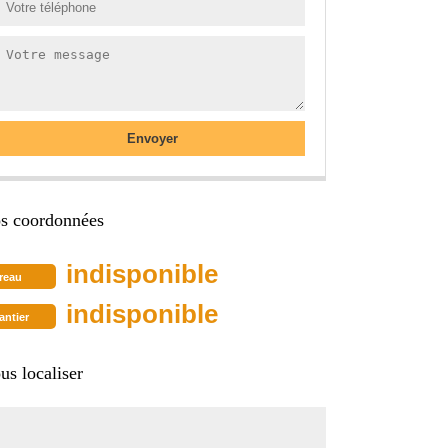
s coordonnées
indisponible
reau
indisponible
antier
us localiser