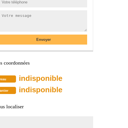
s coordonnées
indisponible
reau
indisponible
antier
us localiser