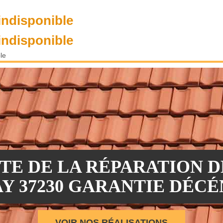
indisponible
indisponible
le
STE DE LA RÉPARATION D
Y 37230 GARANTIE DÉC
VOIR NOS RÉALISATIONS