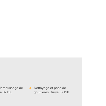
demoussage de
Nettoyage et pose de
ye 37190
gouttières Druye 37190