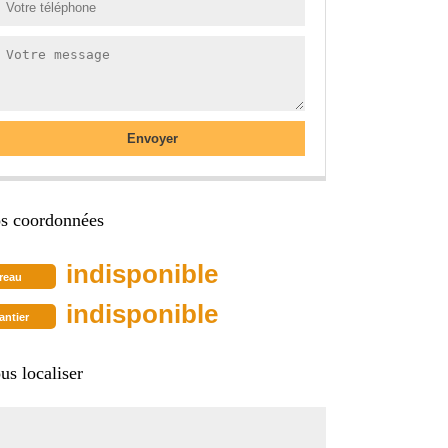
s coordonnées
indisponible
reau
indisponible
antier
us localiser